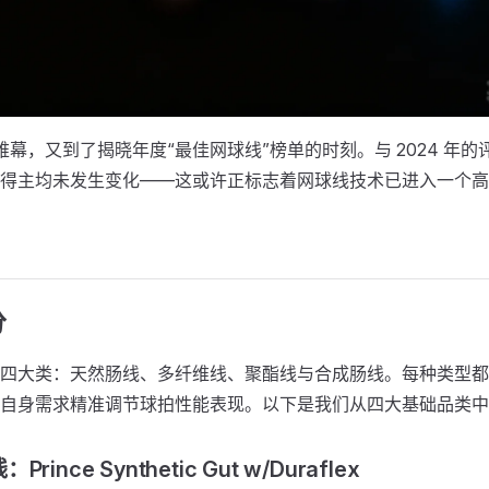
下帷幕，又到了揭晓年度“最佳网球线”榜单的时刻。与 2024 年
得主均未发生变化——这或许正标志着网球线技术已进入一个高
分
四大类：天然肠线、多纤维线、聚酯线与合成肠线。每种类型都
自身需求精准调节球拍性能表现。以下是我们从四大基础品类中
ince Synthetic Gut w/Duraflex