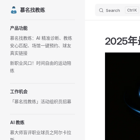
慕名找教练
Search
K
Skip to content
Sidebar Navigation
产品功能
2025
慕名找教练：AI 精准诊断、教练
安心匹配、场馆一键预约、球友
真实链接
新职业风口！时间自由的运动陪
练
工作机会
「慕名找教练」活动组织员招募
AI 教练
慕大师盲评职业球员之阿尔卡拉
斯