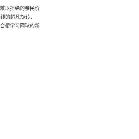
难以拒绝的亲民价
感或聚酯线的超凡旋转，
合想学习网球的新