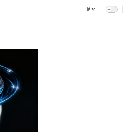
Main Navigation
博客