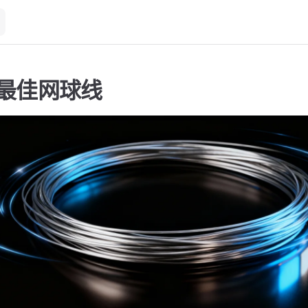
年最佳网球线