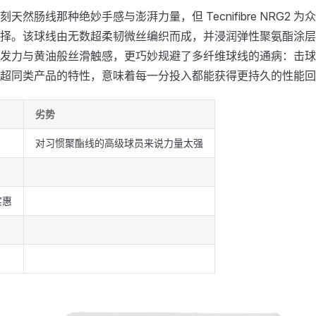
天然肠线那种绝妙手感与澎湃力量，但 Tecnifibre NRG2 
择。该球线由无数超柔韧微丝编织而成，并浸润弹性聚氨酯涂层
发力与黄油般丝滑触感，更巧妙规避了多纤维球线的通病：击球
超同类产品的特性，意味着每一分投入都能获得更持久的性能回
劣势
对习惯聚酯线的高级球员来说力量太强
实惠