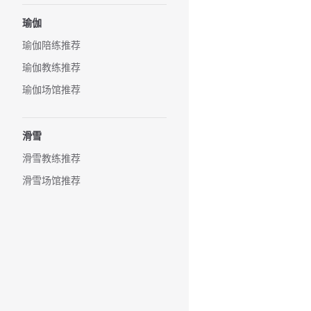
瑜伽
瑜伽陪练推荐
瑜伽教练推荐
瑜伽场馆推荐
滑雪
滑雪教练推荐
滑雪场馆推荐