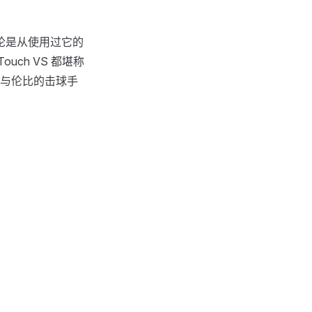
，无论是从使用过它的
uch VS 都堪称
与伦比的击球手