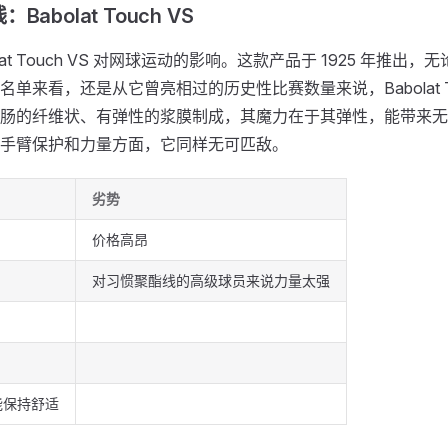
abolat Touch VS
lat Touch VS 对网球运动的影响。这款产品于 1925 年推出
单来看，还是从它曾亮相过的历史性比赛数量来说，Babolat To
肠的纤维状、有弹性的浆膜制成，其魔力在于其弹性，能带来无
手臂保护和力量方面，它同样无可匹敌。
劣势
价格高昂
对习惯聚酯线的高级球员来说力量太强
能保持舒适