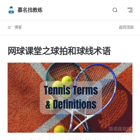
Skip to content
慕名找教练
博客
返回顶部
网球课堂之球拍和球线术语