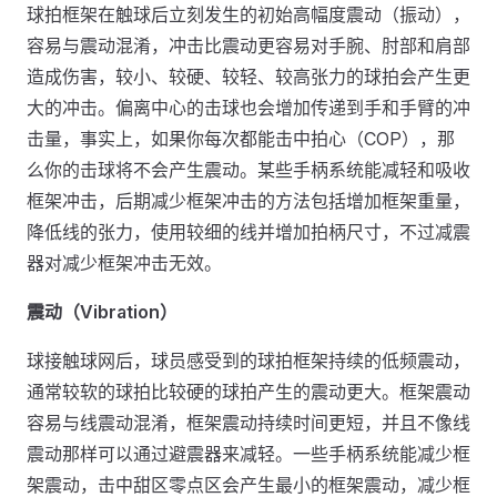
球拍框架在触球后立刻发生的初始高幅度震动（振动），
容易与震动混淆，冲击比震动更容易对手腕、肘部和肩部
造成伤害，较小、较硬、较轻、较高张力的球拍会产生更
大的冲击。偏离中心的击球也会增加传递到手和手臂的冲
击量，事实上，如果你每次都能击中拍心（COP），那
么你的击球将不会产生震动。某些手柄系统能减轻和吸收
框架冲击，后期减少框架冲击的方法包括增加框架重量，
降低线的张力，使用较细的线并增加拍柄尺寸，不过减震
器对减少框架冲击无效。
震动（Vibration）
球接触球网后，球员感受到的球拍框架持续的低频震动，
通常较软的球拍比较硬的球拍产生的震动更大。框架震动
容易与线震动混淆，框架震动持续时间更短，并且不像线
震动那样可以通过避震器来减轻。一些手柄系统能减少框
架震动，击中甜区零点区会产生最小的框架震动，减少框