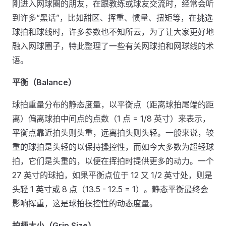
刚进入网球圈的朋友，在跟教练或球友交流时，经常会听
到许多“黑话”，比如甜区、挥重、惯量、扭矩等，在挑选
球拍和球线时，许多参数也不知所云，为了让大家更好地
融入网球圈子，特此整理了一些有关网球拍和网球线的术
语。
平衡（Balance）
球拍重量分布的静态度量，以平衡点（距离球拍尾端的距
离）偏离球拍中间点的点数（1 点 = 1/8 英寸）来表示，
平衡点靠近拍头则头重，远离拍头则头轻。一般来说，较
重的球拍是头轻的以保持操控性，而如今大多数为超轻球
拍，它们是头重的，以便在挥拍时提供更多的动力。一个
27 英寸的球拍，如果平衡点位于 12 又 1/2 英寸处，则是
头轻 1 英寸或 8 点（13.5 - 12.5 = 1）。静态平衡最终会
影响挥重，这是球拍操控性的动态度量。
拍柄大小（Grip Size）