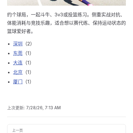
约个球局，一起斗牛、3v3或投篮练习。侧重实战对抗、
体能消耗与竞技乐趣，适合想以赛代练、保持运动状态的
篮球爱好者。
深圳
（2）
东莞
（1）
大连
（1）
北京
（1）
厦门
（1）
上次更新:
7/28/26, 7:13 AM
Pager
上一页