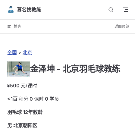
Skip to content
慕名找教练
博客
返回顶部
全国
>
北京
金泽坤 - 北京羽毛球教练
¥500
元/课时
<1百
积分
0
课时
0
学员
羽毛球 12年教龄
男 北京朝阳区