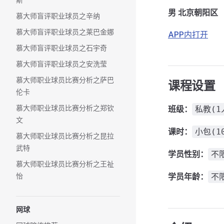
男 北京朝阳区
慕大师盲评职业球员之辛纳
慕大师盲评职业球员之莱巴金娜
APP内打开
慕大师盲评职业球员之石宇奇
慕大师盲评职业球员之安洗莹
慕大师职业球员比赛分析之萨巴
课程设置
伦卡
慕大师职业球员比赛分析之郑钦
班级：
私教(1
文
课时：
小包(1
慕大师职业球员比赛分析之昆拉
武特
学员性别：
不
慕大师职业球员比赛分析之王祉
学员年龄：
怡
不
网球