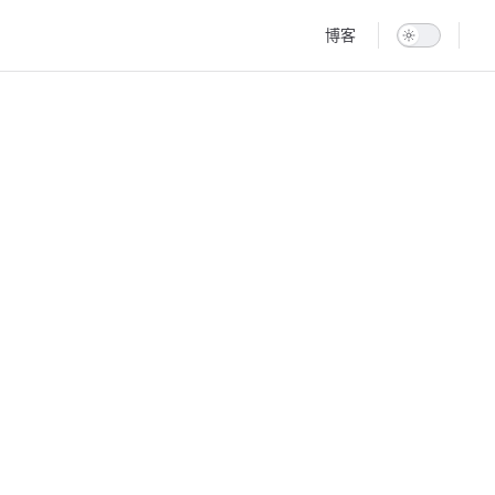
Main Navigation
博客