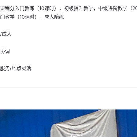
课程分入门教练（10课时），初级提升教学，中级进阶教学（2
门教学（10课时），成人陪练
/成人
协调
服务/地点灵活