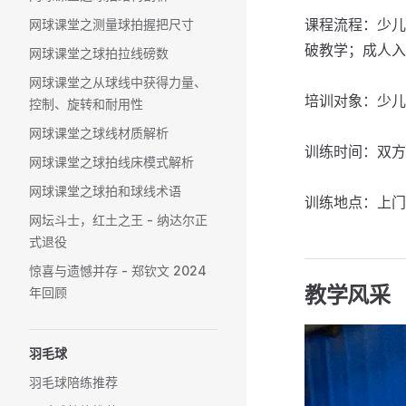
课程流程：少儿
网球课堂之测量球拍握把尺寸
破教学；成人入
网球课堂之球拍拉线磅数
网球课堂之从球线中获得力量、
培训对象：少儿
控制、旋转和耐用性
网球课堂之球线材质解析
训练时间：双方
网球课堂之球拍线床模式解析
网球课堂之球拍和球线术语
训练地点：上门
网坛斗士，红土之王 - 纳达尔正
式退役
惊喜与遗憾并存 - 郑钦文 2024
教学风采
年回顾
羽毛球
羽毛球陪练推荐