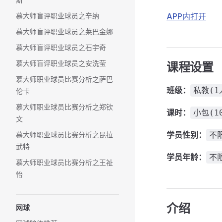
APP内打开
慕大师盲评职业球员之辛纳
慕大师盲评职业球员之莱巴金娜
慕大师盲评职业球员之石宇奇
慕大师盲评职业球员之安洗莹
课程设置
慕大师职业球员比赛分析之萨巴
班级：
私教(1
伦卡
慕大师职业球员比赛分析之郑钦
课时：
小包(1
文
学员性别：
不
慕大师职业球员比赛分析之昆拉
武特
学员年龄：
不
慕大师职业球员比赛分析之王祉
怡
介绍
网球