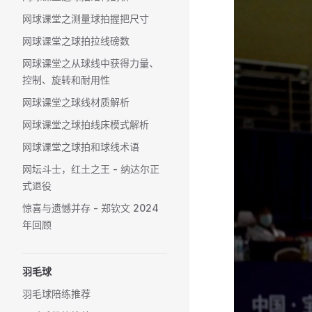
网球课堂之测量球拍握把尺寸
网球课堂之球拍拉线磅数
网球课堂之从球线中获得力量、
控制、旋转和耐用性
网球课堂之球线材质解析
网球课堂之球拍线床模式解析
网球课堂之球拍和球线术语
网坛斗士，红土之王 - 纳达尔正
式退役
惊喜与遗憾并存 - 郑钦文 2024
年回顾
羽毛球
羽毛球陪练推荐