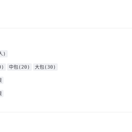
人)
0)
中包(20)
大包(30)
限
限