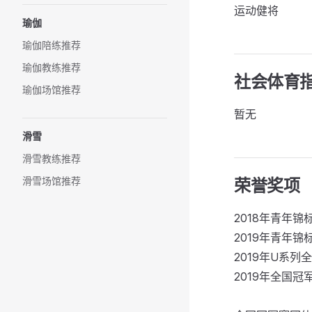
运动健将
瑜伽
瑜伽陪练推荐
瑜伽教练推荐
社会体育
瑜伽场馆推荐
暂无
滑雪
滑雪教练推荐
滑雪场馆推荐
荣誉奖项
2018年青年锦
2019年青年锦
2019年U系
2019年全国冠