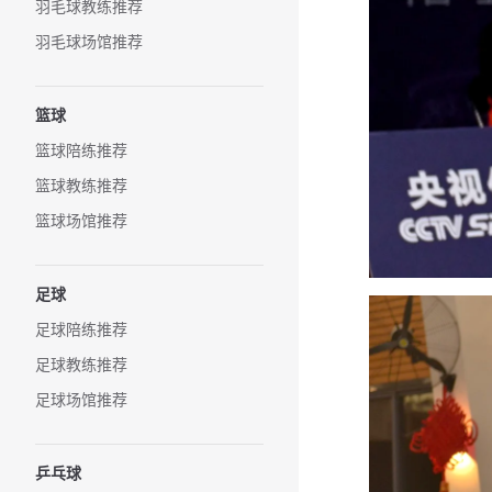
羽毛球教练推荐
羽毛球场馆推荐
篮球
篮球陪练推荐
篮球教练推荐
篮球场馆推荐
足球
足球陪练推荐
足球教练推荐
足球场馆推荐
乒乓球