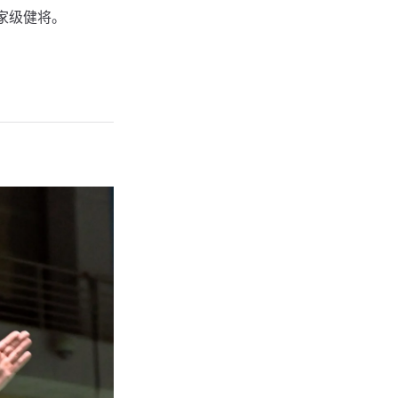
家级健将。