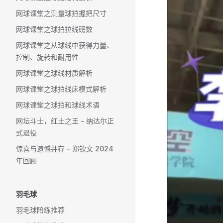
网球课堂之测量球拍握把尺寸
网球课堂之球拍拉线磅数
网球课堂之从球线中获得力量、
控制、旋转和耐用性
网球课堂之球线材质解析
网球课堂之球拍线床模式解析
网球课堂之球拍和球线术语
网坛斗士，红土之王 - 纳达尔正
式退役
惊喜与遗憾并存 - 郑钦文 2024
年回顾
羽毛球
羽毛球陪练推荐