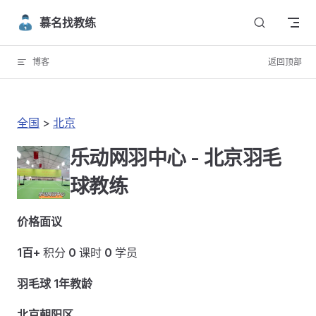
Skip to content
慕名找教练
博客
返回顶部
全国
>
北京
乐动网羽中心 - 北京羽毛
球教练
价格面议
1百+
积分
0
课时
0
学员
羽毛球 1年教龄
北京朝阳区