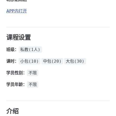
APP内打开
课程设置
班级：
私教(1人)
课时：
小包(10)
中包(20)
大包(30)
学员性别：
不限
学员年龄：
不限
介绍