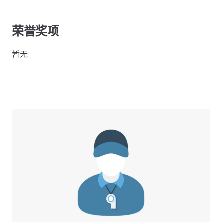
荣誉奖项
暂无