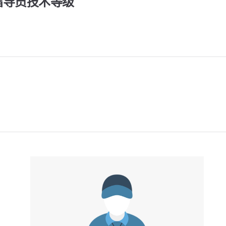
指导员技术等级