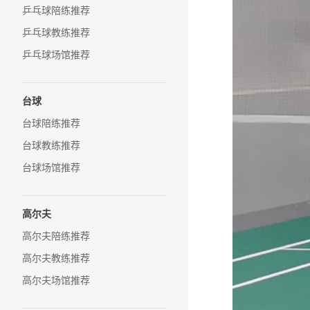
乒乓球陪练推荐
乒乓球教练推荐
乒乓球场馆推荐
台球
台球陪练推荐
台球教练推荐
台球场馆推荐
高尔夫
高尔夫陪练推荐
高尔夫教练推荐
高尔夫场馆推荐