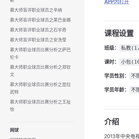
APP内打开
慕大师盲评职业球员之辛纳
慕大师盲评职业球员之莱巴金娜
慕大师盲评职业球员之石宇奇
课程设置
慕大师盲评职业球员之安洗莹
班级：
私教(1
慕大师职业球员比赛分析之萨巴
伦卡
课时：
小包(1
慕大师职业球员比赛分析之郑钦
文
学员性别：
不
慕大师职业球员比赛分析之昆拉
学员年龄：
不
武特
慕大师职业球员比赛分析之王祉
怡
介绍
网球
2013年中央