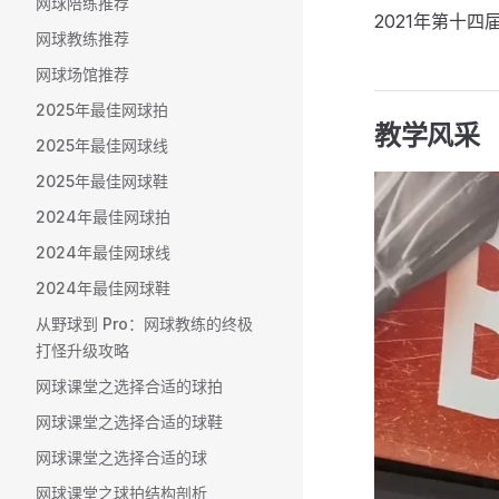
网球陪练推荐
2021年第十
网球教练推荐
网球场馆推荐
2025年最佳网球拍
教学风采
2025年最佳网球线
2025年最佳网球鞋
2024年最佳网球拍
2024年最佳网球线
2024年最佳网球鞋
从野球到 Pro：网球教练的终极
打怪升级攻略
网球课堂之选择合适的球拍
网球课堂之选择合适的球鞋
网球课堂之选择合适的球
网球课堂之球拍结构剖析