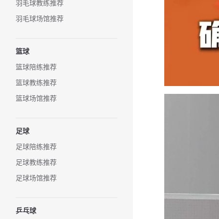
羽毛球教练推荐
羽毛球场馆推荐
篮球
篮球陪练推荐
篮球教练推荐
篮球场馆推荐
足球
足球陪练推荐
足球教练推荐
足球场馆推荐
乒乓球