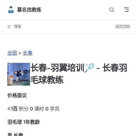
Skip to content
慕名找教练
博客
返回顶部
全国
>
长春
长春-羽翼培训🏸 - 长春羽
毛球教练
价格面议
<1百
积分
0
课时
0
学员
羽毛球 1年教龄
男 长春