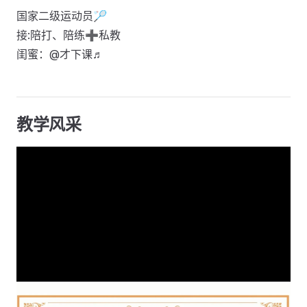
国家二级运动员🏸
接:陪打、陪练➕私教
闺蜜：@才下课♬
教学风采