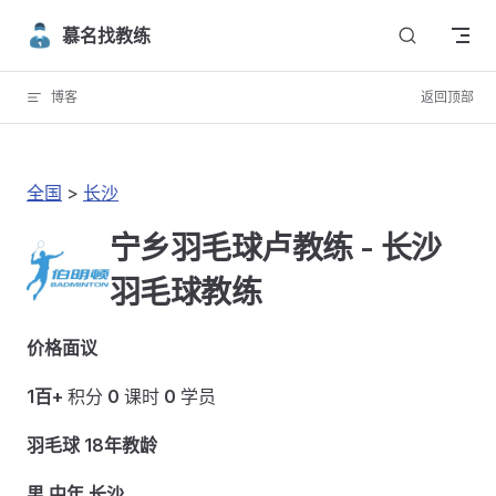
Skip to content
慕名找教练
博客
返回顶部
全国
>
长沙
宁乡羽毛球卢教练 - 长沙
羽毛球教练
价格面议
1百+
积分
0
课时
0
学员
羽毛球 18年教龄
男 中年 长沙