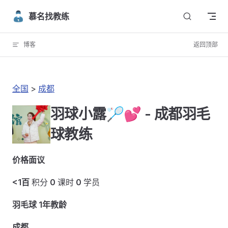
Skip to content
慕名找教练
博客
返回顶部
全国
>
成都
羽球小露🏸💕 - 成都羽毛
球教练
价格面议
<1百
积分
0
课时
0
学员
羽毛球 1年教龄
成都