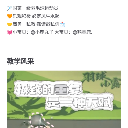
🏸国家一级羽毛球运动员
🧡乐观积极 必定风生水起
🤝商务｜私教 都请戳私信📩
💓小宝贝：@小鹿丸子 大宝贝：@鹤眷鹿.
教学风采