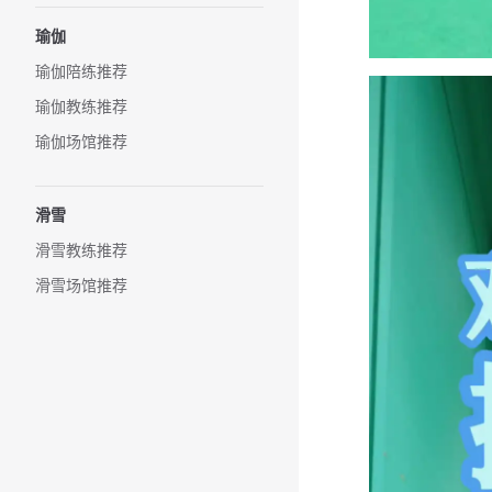
瑜伽
瑜伽陪练推荐
瑜伽教练推荐
瑜伽场馆推荐
滑雪
滑雪教练推荐
滑雪场馆推荐