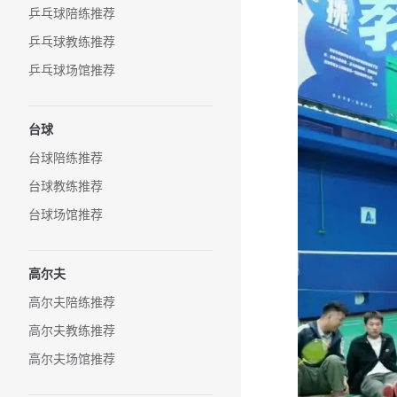
乒乓球陪练推荐
乒乓球教练推荐
乒乓球场馆推荐
台球
台球陪练推荐
台球教练推荐
台球场馆推荐
高尔夫
高尔夫陪练推荐
高尔夫教练推荐
高尔夫场馆推荐