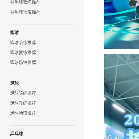
羽毛球教练推荐
羽毛球场馆推荐
篮球
篮球陪练推荐
篮球教练推荐
篮球场馆推荐
足球
足球陪练推荐
足球教练推荐
足球场馆推荐
乒乓球