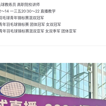
毛球教练员 高职院校讲师
～14 一三五20:30～22 直播教学
全国羽毛球青年锦标赛混双冠军
洲青年羽毛球锦标赛 团体冠军 女双冠军
世界青年羽毛球锦标赛混双亚军 女双季军 团体亚军