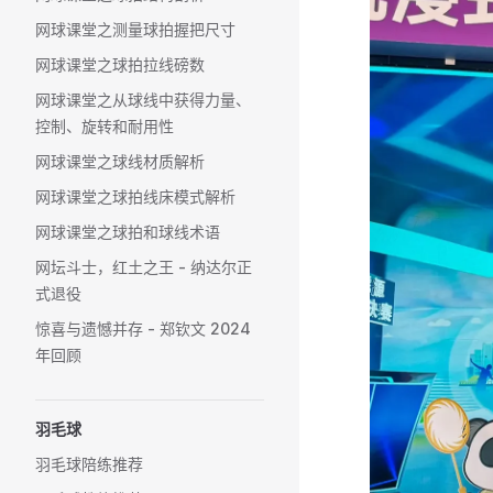
网球课堂之测量球拍握把尺寸
网球课堂之球拍拉线磅数
网球课堂之从球线中获得力量、
控制、旋转和耐用性
网球课堂之球线材质解析
网球课堂之球拍线床模式解析
网球课堂之球拍和球线术语
网坛斗士，红土之王 - 纳达尔正
式退役
惊喜与遗憾并存 - 郑钦文 2024
年回顾
羽毛球
羽毛球陪练推荐