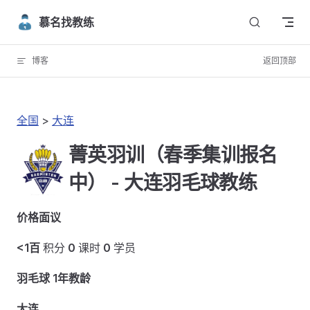
Skip to content
慕名找教练
博客
返回顶部
全国
>
大连
菁英羽训（春季集训报名
中） - 大连羽毛球教练
价格面议
<1百
积分
0
课时
0
学员
羽毛球 1年教龄
大连