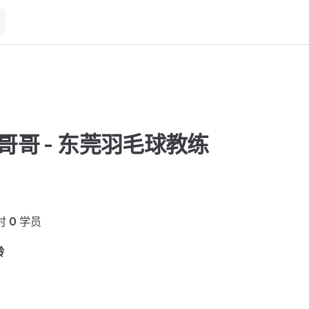
哥哥 - 东莞羽毛球教练
时
0
学员
龄