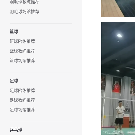
羽毛球教练推荐
羽毛球场馆推荐
篮球
篮球陪练推荐
篮球教练推荐
篮球场馆推荐
足球
足球陪练推荐
足球教练推荐
足球场馆推荐
乒乓球