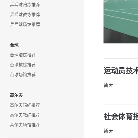
乒乓球陪练推荐
乒乓球教练推荐
乒乓球场馆推荐
台球
台球陪练推荐
台球教练推荐
运动员技
台球场馆推荐
暂无
高尔夫
高尔夫陪练推荐
社会体育
高尔夫教练推荐
高尔夫场馆推荐
暂无