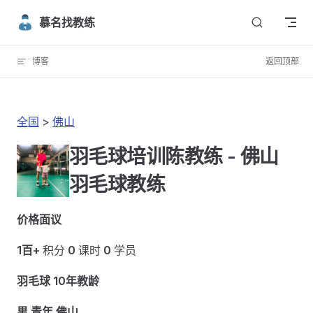
Skip to content
慕名找教练
博客
返回顶部
全国
>
佛山
羽毛球培训陈教练 - 佛山
羽毛球教练
价格面议
1百+
积分
0
课时
0
学员
羽毛球 10年教龄
男 青年 佛山