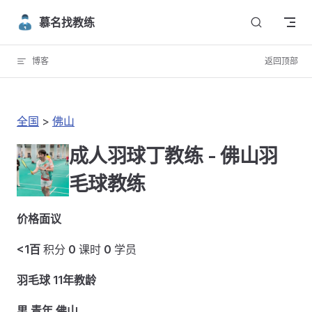
Skip to content
慕名找教练
博客
返回顶部
全国
>
佛山
成人羽球丁教练 - 佛山羽
毛球教练
价格面议
<1百
积分
0
课时
0
学员
羽毛球 11年教龄
男 青年 佛山