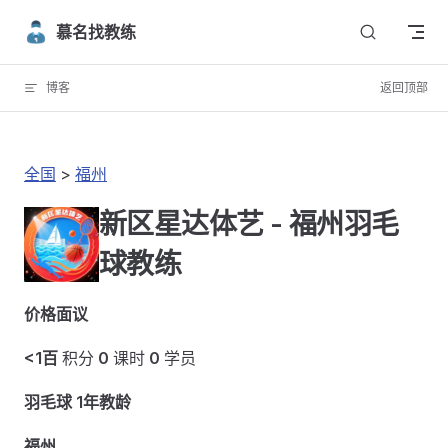
Skip to content
慕名找教练
博客
返回顶部
全国
>
福州
新区星达体艺 - 福州羽毛
球教练
价格面议
<1百
积分
0
课时
0
学员
羽毛球 1年教龄
福州