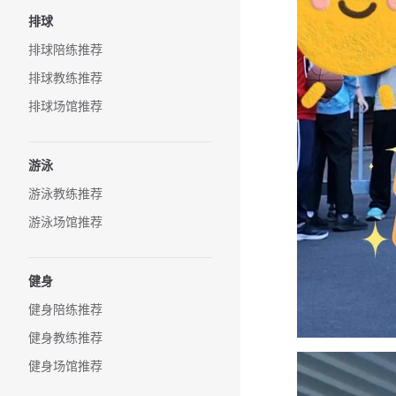
排球
排球陪练推荐
排球教练推荐
排球场馆推荐
游泳
游泳教练推荐
游泳场馆推荐
健身
健身陪练推荐
健身教练推荐
健身场馆推荐