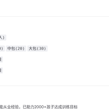
人)
0)
中包(20)
大包(30)
限
限
少年体能从业经验，已助力2000+孩子达成训练目标