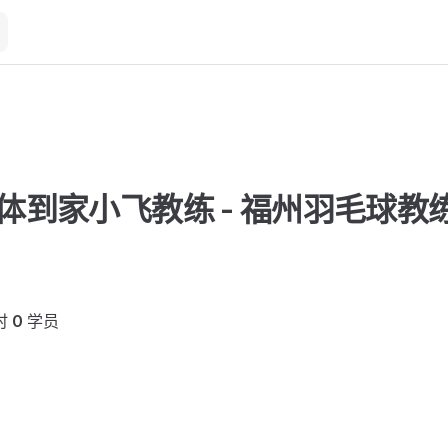
体到家小飞教练 - 福州羽毛球教
时
0
学员