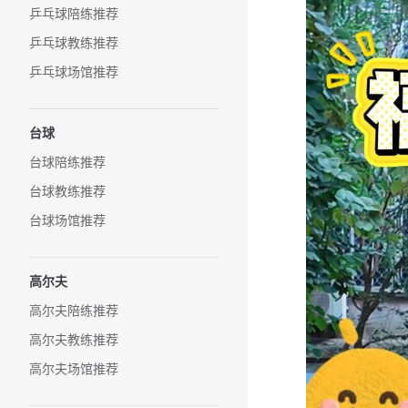
乒乓球陪练推荐
乒乓球教练推荐
乒乓球场馆推荐
台球
台球陪练推荐
台球教练推荐
台球场馆推荐
高尔夫
高尔夫陪练推荐
高尔夫教练推荐
高尔夫场馆推荐