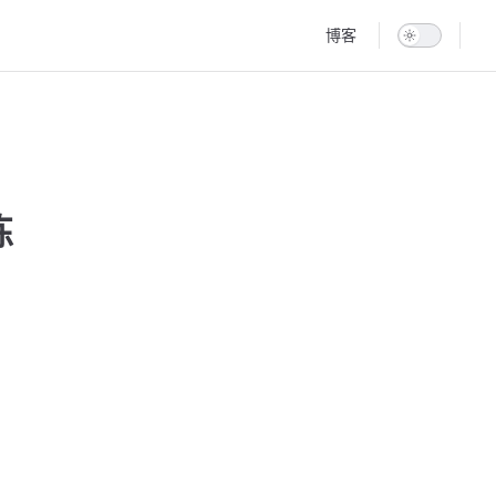
Main Navigation
博客
练