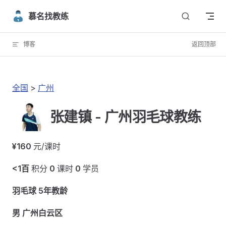
Skip to content
慕名找教练
博客
返回顶部
全国
>
广州
张建镇 - 广州羽毛球教练
¥160
元/课时
<1百
积分
0
课时
0
学员
羽毛球 5年教龄
男 广州白云区