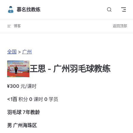
Skip to content
慕名找教练
博客
返回顶部
全国
>
广州
王思 - 广州羽毛球教练
¥300
元/课时
<1百
积分
0
课时
0
学员
羽毛球 7年教龄
男 广州海珠区