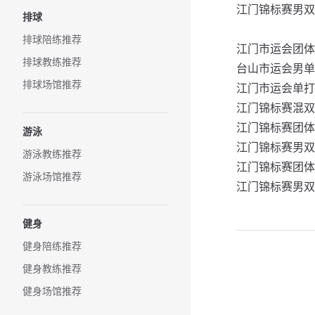
江门锦标赛男双
排球
排球陪练推荐
江门市运会团体
排球教练推荐
台山市运会男单
排球场馆推荐
江门市运会单打
江门锦标赛混双
江门锦标赛团体
游泳
江门锦标赛男双
游泳教练推荐
江门锦标赛团体
游泳场馆推荐
江门锦标赛男双
健身
健身陪练推荐
健身教练推荐
健身场馆推荐