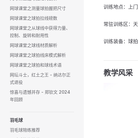
训练地点：上门
网球课堂之测量球拍握把尺寸
网球课堂之球拍拉线磅数
常驻训练区：天
网球课堂之从球线中获得力量、
控制、旋转和耐用性
训练装备：球拍
网球课堂之球线材质解析
网球课堂之球拍线床模式解析
网球课堂之球拍和球线术语
教学风采
网坛斗士，红土之王 - 纳达尔正
式退役
惊喜与遗憾并存 - 郑钦文 2024
年回顾
羽毛球
羽毛球陪练推荐