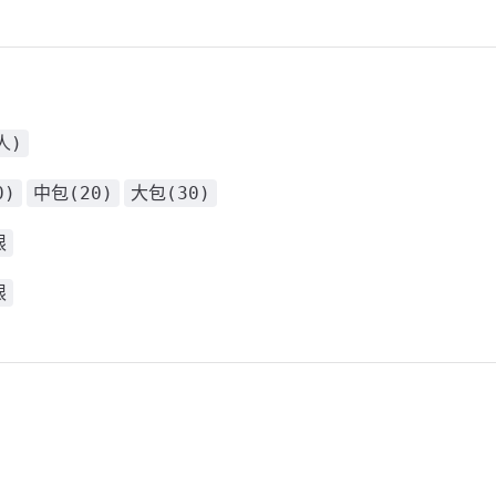
人)
0)
中包(20)
大包(30)
限
限