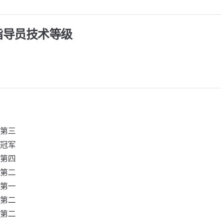
指导员技术等级
第三
冠军
第四
第二
第一
第二
第二