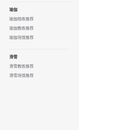
瑜伽
瑜伽陪练推荐
瑜伽教练推荐
瑜伽场馆推荐
滑雪
滑雪教练推荐
滑雪场馆推荐