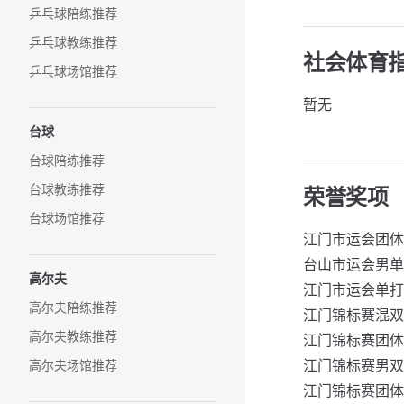
乒乓球陪练推荐
乒乓球教练推荐
社会体育
乒乓球场馆推荐
暂无
台球
台球陪练推荐
台球教练推荐
荣誉奖项
台球场馆推荐
江门市运会团体
台山市运会男单
高尔夫
江门市运会单打
高尔夫陪练推荐
江门锦标赛混双
高尔夫教练推荐
江门锦标赛团体
江门锦标赛男双
高尔夫场馆推荐
江门锦标赛团体