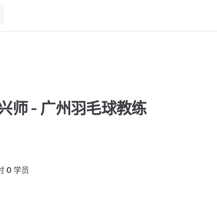
兴师 - 广州羽毛球教练
时
0
学员