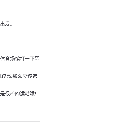
出发。
体育场馆打一下羽
较高.那么应该选
是很棒的运动哦!