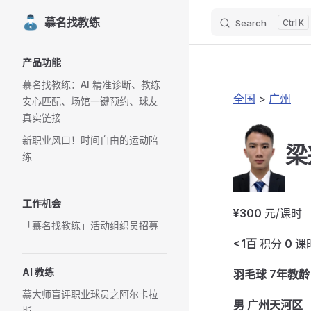
慕名找教练
Search
K
Skip to content
Sidebar Navigation
产品功能
慕名找教练：AI 精准诊断、教练
全国
>
广州
安心匹配、场馆一键预约、球友
真实链接
新职业风口！时间自由的运动陪
梁
练
工作机会
¥300
元/课时
「慕名找教练」活动组织员招募
<1百
积分
0
课
AI 教练
羽毛球 7年教龄
慕大师盲评职业球员之阿尔卡拉
男 广州天河区
斯