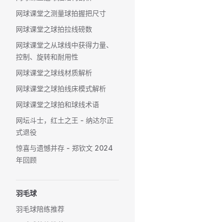
网球课堂之测量球拍握把尺寸
网球课堂之球拍拉线磅数
网球课堂之从球线中获得力量、
控制、旋转和耐用性
网球课堂之球线材质解析
网球课堂之球拍线床模式解析
网球课堂之球拍和球线术语
网坛斗士，红土之王 - 纳达尔正
式退役
惊喜与遗憾并存 - 郑钦文 2024
年回顾
羽毛球
羽毛球陪练推荐