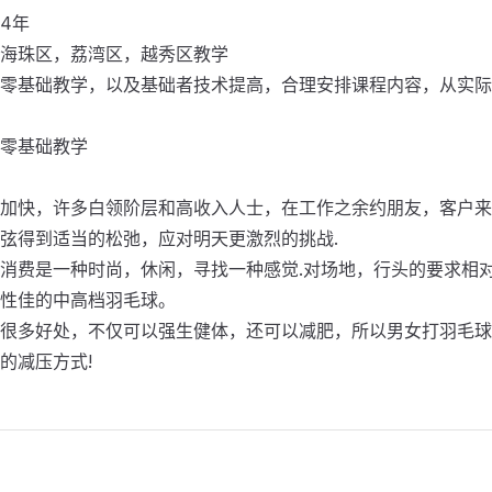
4年
海珠区，荔湾区，越秀区教学
零基础教学，以及基础者技术提高，合理安排课程内容，从实际
零基础教学
加快，许多白领阶层和高收入人士，在工作之余约朋友，客户来
弦得到适当的松弛，应对明天更激烈的挑战.
消费是一种时尚，休闲，寻找一种感觉.对场地，行头的要求相对
性佳的中高档羽毛球。
很多好处，不仅可以强生健体，还可以减肥，所以男女打羽毛球
的减压方式!