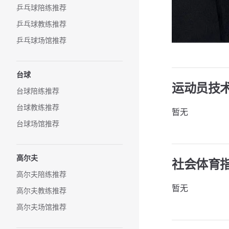
乒乓球陪练推荐
乒乓球教练推荐
乒乓球场馆推荐
台球
运动员技
台球陪练推荐
台球教练推荐
暂无
台球场馆推荐
高尔夫
社会体育
高尔夫陪练推荐
暂无
高尔夫教练推荐
高尔夫场馆推荐