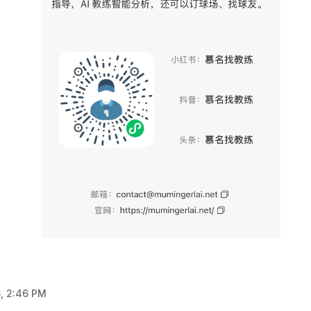
6, 2:46 PM