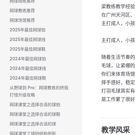
网球陪练推荐
梁教练教学经验
网球教练推荐
在广州天河区、
网球场馆推荐
主打成人，小孩
2025年最佳网球拍
2025年最佳网球线
主打成人，小孩
2025年最佳网球鞋
随着生活节奏的
2024年最佳网球拍
毛球，让紧绷的
2024年最佳网球线
你们来体育场馆
2024年最佳网球鞋
择手感好，稳定
从野球到 Pro：网球教练的终极
打羽毛球其实有
打怪升级攻略
是工作累了很好
网球课堂之选择合适的球拍
网球课堂之选择合适的球鞋
网球课堂之选择合适的球
教学风采
网球课堂之球拍结构剖析