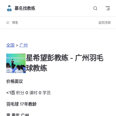
Skip to content
慕名找教练
博客
返回顶部
全国
>
广州
星希望彭教练 - 广州羽毛
球教练
价格面议
<1百
积分
0
课时
0
学员
羽毛球 17年教龄
男 青年 广州