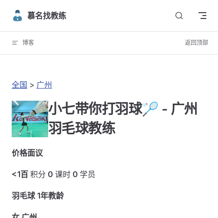
Skip to content
慕名找教练
博客
返回顶部
全国
>
广州
小七带你打羽球🏸️ - 广州
羽毛球教练
价格面议
<1百
积分
0
课时
0
学员
羽毛球 1年教龄
女 广州