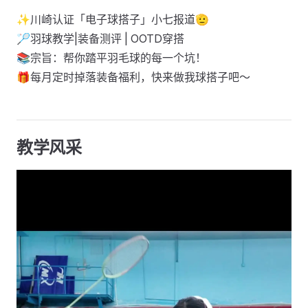
✨川崎认证「电子球搭子」小七报道🫡
🏸羽球教学|装备测评 | OOTD穿搭
📚宗旨：帮你踏平羽毛球的每一个坑！
🎁每月定时掉落装备福利，快来做我球搭子吧～
教学风采