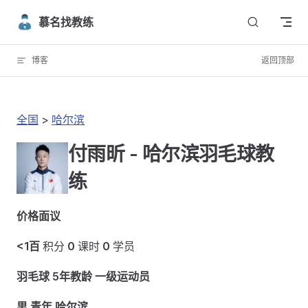
Skip to content
慕名找教练
博客
返回顶部
全国
>
哈尔滨
付雨昕 - 哈尔滨羽毛球教
练
价格面议
<1百
积分
0
课时
0
学员
羽毛球 5年教龄 一级运动员
男 青年 哈尔滨