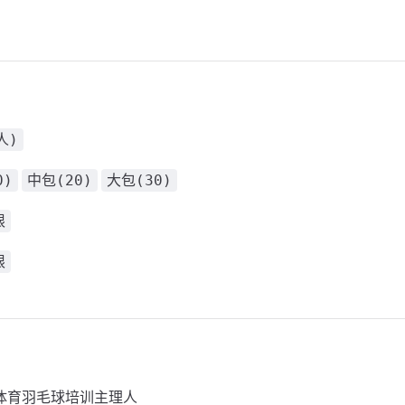
人)
0)
中包(20)
大包(30)
限
限
羽体育羽毛球培训主理人