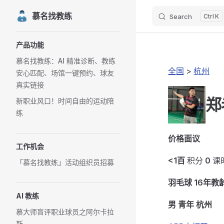
慕名找教练
Search
K
Skip to content
Sidebar Navigation
产品功能
慕名找教练：AI 精准诊断、教练
全国
>
杭州
安心匹配、场馆一键预约、球友
真实链接
郑
新职业风口！时间自由的运动陪
练
价格面议
工作机会
<1百
积分
0
课
「慕名找教练」活动组织员招募
羽毛球 16年教
AI 教练
男 青年 杭州
慕大师盲评职业球员之阿尔卡拉
斯