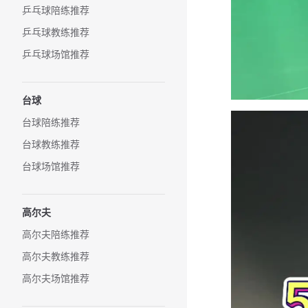
乒乓球陪练推荐
乒乓球教练推荐
乒乓球场馆推荐
台球
台球陪练推荐
台球教练推荐
台球场馆推荐
高尔夫
高尔夫陪练推荐
高尔夫教练推荐
高尔夫场馆推荐