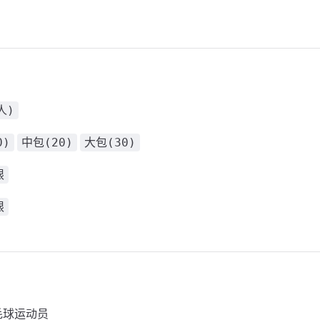
人)
0)
中包(20)
大包(30)
限
限
毛球运动员