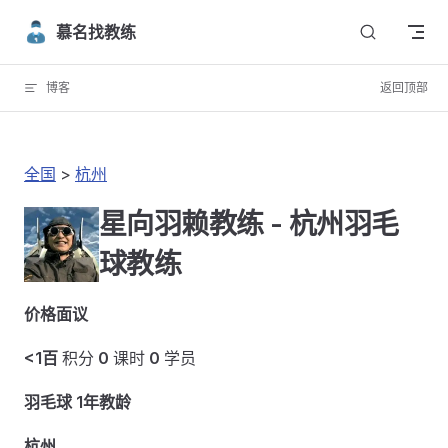
Skip to content
慕名找教练
博客
返回顶部
全国
>
杭州
星向羽赖教练 - 杭州羽毛
球教练
价格面议
<1百
积分
0
课时
0
学员
羽毛球 1年教龄
杭州