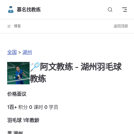
Skip to content
慕名找教练
博客
返回顶部
全国
>
湖州
🏸阿文教练 - 湖州羽毛球
教练
价格面议
1百+
积分
0
课时
0
学员
羽毛球 1年教龄
男 湖州