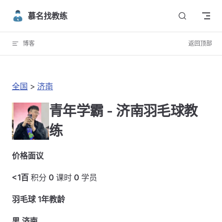
Skip to content
慕名找教练
博客
返回顶部
全国
>
济南
青年学霸 - 济南羽毛球教
练
价格面议
<1百
积分
0
课时
0
学员
羽毛球 1年教龄
男 济南