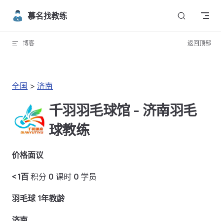
Skip to content
慕名找教练
博客
返回顶部
全国
>
济南
千羽羽毛球馆 - 济南羽毛
球教练
价格面议
<1百
积分
0
课时
0
学员
羽毛球 1年教龄
济南