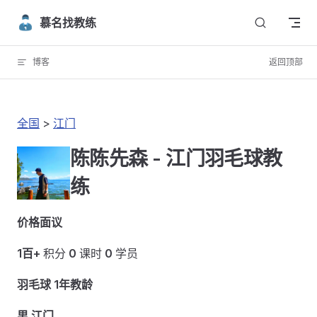
Skip to content
慕名找教练
博客
返回顶部
全国
>
江门
陈陈先森 - 江门羽毛球教
练
价格面议
1百+
积分
0
课时
0
学员
羽毛球 1年教龄
男 江门