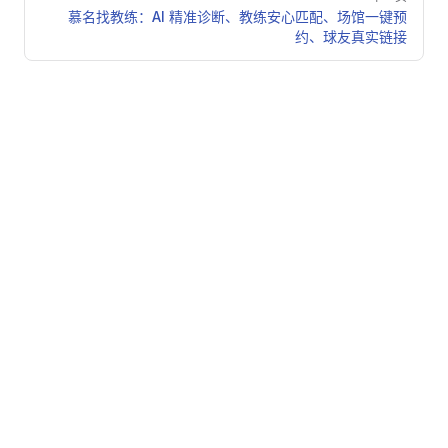
慕名找教练：AI 精准诊断、教练安心匹配、场馆一键预
约、球友真实链接