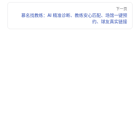
Pager
下一页
慕名找教练：AI 精准诊断、教练安心匹配、场馆一键预
约、球友真实链接