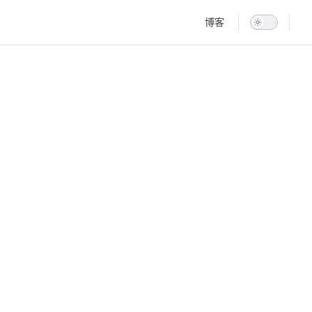
Main Navigation
博客