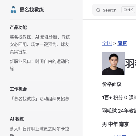
慕名找教练
Search
K
Skip to content
Sidebar Navigation
产品功能
慕名找教练：AI 精准诊断、教练
全国
>
南京
安心匹配、场馆一键预约、球友
真实链接
羽
新职业风口！时间自由的运动陪
练
价格面议
工作机会
1百+
积分
0
课
「慕名找教练」活动组织员招募
羽毛球 24年教
AI 教练
男 中年 南京
慕大师盲评职业球员之阿尔卡拉
斯