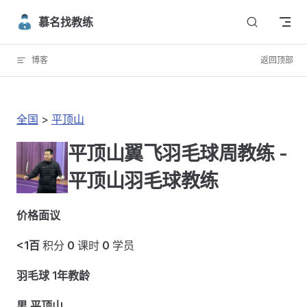
Skip to content
慕名找教练
博客
返回顶部
全国
>
平顶山
平顶山翼飞羽毛球周教练 -
平顶山羽毛球教练
价格面议
<1百
积分
0
课时
0
学员
羽毛球 1年教龄
男 平顶山