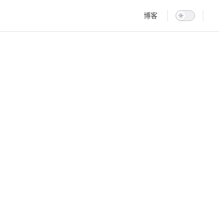
Main Navigation
博客