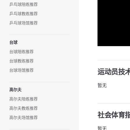
乒乓球陪练推荐
乒乓球教练推荐
乒乓球场馆推荐
台球
台球陪练推荐
台球教练推荐
运动员技
台球场馆推荐
暂无
高尔夫
高尔夫陪练推荐
高尔夫教练推荐
社会体育
高尔夫场馆推荐
暂无