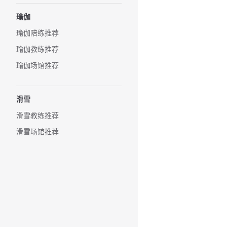
瑜伽
瑜伽陪练推荐
瑜伽教练推荐
瑜伽场馆推荐
滑雪
滑雪教练推荐
滑雪场馆推荐