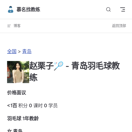
Skip to content
慕名找教练
博客
返回顶部
全国
>
青岛
赵栗子🏸 - 青岛羽毛球教
练
价格面议
<1百
积分
0
课时
0
学员
羽毛球 1年教龄
女 青岛