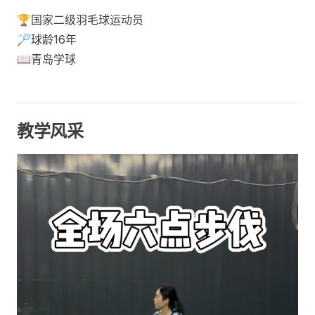
🏆国家二级羽毛球运动员
🏸球龄16年
📖青岛学球
教学风采