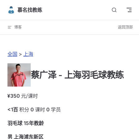
Skip to content
慕名找教练
博客
返回顶部
全国
>
上海
蔡广泽 - 上海羽毛球教练
¥350
元/课时
<1百
积分
0
课时
0
学员
羽毛球 15年教龄
男 上海浦东新区