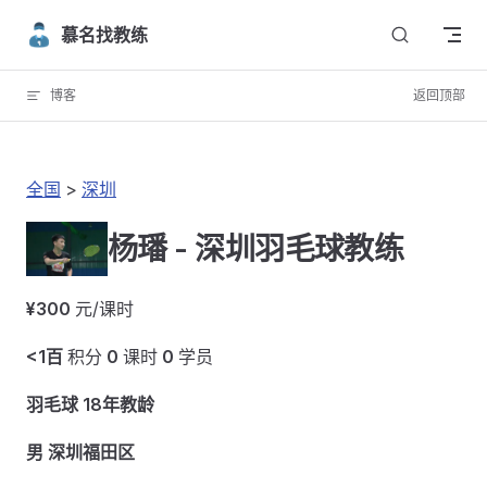
Skip to content
慕名找教练
博客
返回顶部
全国
>
深圳
杨璠 - 深圳羽毛球教练
¥300
元/课时
<1百
积分
0
课时
0
学员
羽毛球 18年教龄
男 深圳福田区