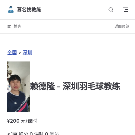
Skip to content
慕名找教练
博客
返回顶部
全国
>
深圳
赖德隆 - 深圳羽毛球教练
¥200
元/课时
<1百
积分
0
课时
0
学员