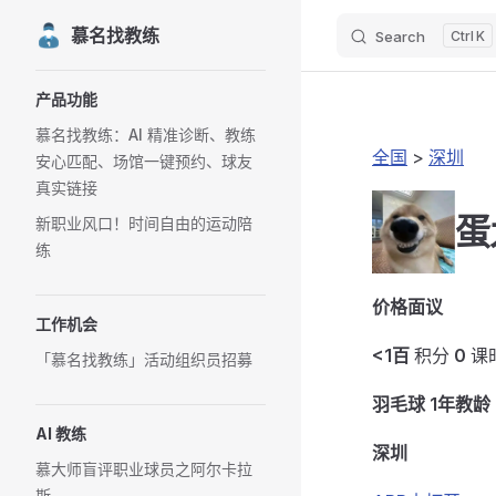
慕名找教练
Search
K
Skip to content
Sidebar Navigation
产品功能
慕名找教练：AI 精准诊断、教练
全国
>
深圳
安心匹配、场馆一键预约、球友
真实链接
蛋
新职业风口！时间自由的运动陪
练
价格面议
工作机会
<1百
积分
0
课
「慕名找教练」活动组织员招募
羽毛球 1年教龄
AI 教练
深圳
慕大师盲评职业球员之阿尔卡拉
斯