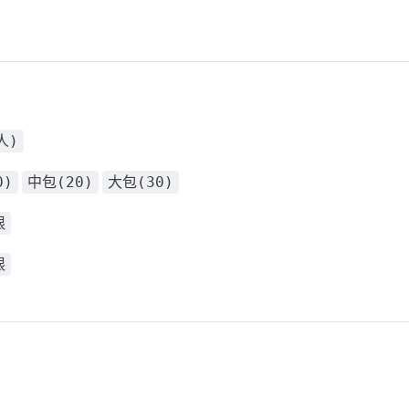
人)
0)
中包(20)
大包(30)
限
限