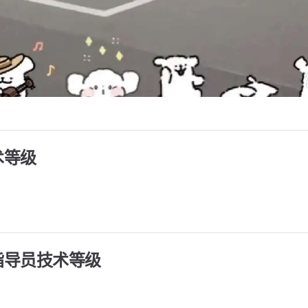
术等级
指导员技术等级