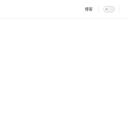
Main Navigation
博客