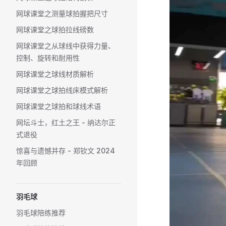
网球课堂之测量球拍握把尺寸
网球课堂之球拍拉线磅数
网球课堂之从球线中获得力量、
控制、旋转和耐用性
网球课堂之球线材质解析
网球课堂之球拍线床模式解析
网球课堂之球拍和球线术语
网坛斗士，红土之王 - 纳达尔正
式退役
惊喜与遗憾并存 - 郑钦文 2024
年回顾
羽毛球
羽毛球陪练推荐