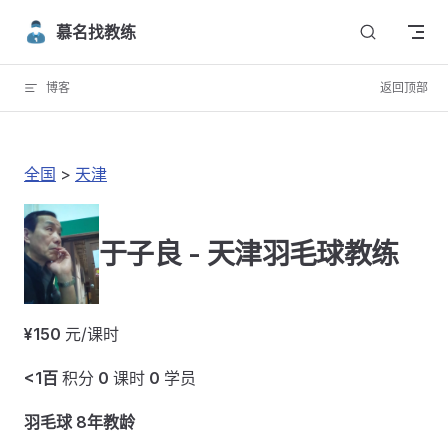
Skip to content
慕名找教练
博客
返回顶部
全国
>
天津
于子良 - 天津羽毛球教练
¥150
元/课时
<1百
积分
0
课时
0
学员
羽毛球 8年教龄