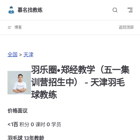
Skip to content
慕名找教练
博客
返回顶部
全国
>
天津
羽乐圈•郑经教学（五一集
训营招生中） - 天津羽毛
球教练
价格面议
<1百
积分
0
课时
0
学员
羽毛球 13年教龄