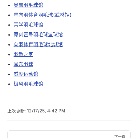
奥赢羽毛球馆
星向羽体育羽毛球(武林馆)
青学羽毛球馆
原创壹号羽毛球篮球馆
向羽体育羽毛球北城馆
羽教之家
耳东羽球
威度运动馆
极风羽毛球馆
上次更新:
12/17/25, 4:42 PM
Pager
下一页