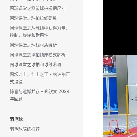
网球课堂之测量球拍握把尺寸
网球课堂之球拍拉线磅数
网球课堂之从球线中获得力量、
控制、旋转和耐用性
网球课堂之球线材质解析
网球课堂之球拍线床模式解析
网球课堂之球拍和球线术语
网坛斗士，红土之王 - 纳达尔正
式退役
惊喜与遗憾并存 - 郑钦文 2024
年回顾
羽毛球
羽毛球陪练推荐