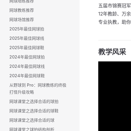
网球陪练推荐
五届市锦赛冠军
网球教练推荐
12年教龄、万
网球场馆推荐
专业执教，助你
2025年最佳网球拍
2025年最佳网球线
2025年最佳网球鞋
教学风采
2024年最佳网球拍
2024年最佳网球线
2024年最佳网球鞋
从野球到 Pro：网球教练的终极
打怪升级攻略
网球课堂之选择合适的球拍
网球课堂之选择合适的球鞋
网球课堂之选择合适的球
网球课堂之球拍结构剖析