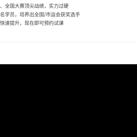
、全国大赛顶尖战绩，实力过硬
余名学员，培养出全国/市运会获奖选手
快速提升，现在即可预约试课