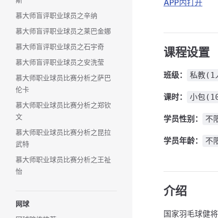
APP内打开
慕大师盲评职业球员之辛纳
慕大师盲评职业球员之莱巴金娜
慕大师盲评职业球员之石宇奇
课程设置
慕大师盲评职业球员之安洗莹
班级：
私教(1
慕大师职业球员比赛分析之萨巴
伦卡
课时：
小包(1
慕大师职业球员比赛分析之郑钦
文
学员性别：
不
慕大师职业球员比赛分析之昆拉
学员年龄：
不
武特
慕大师职业球员比赛分析之王祉
怡
介绍
网球
国家羽毛球健将