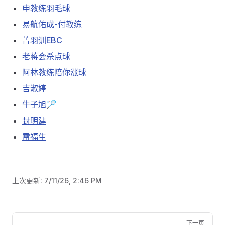
申教练羽毛球
易航佑成-付教练
菁羽训EBC
老蒋会杀点球
阿林教练陪你涨球
吉淑婷
牛子旭🏸️
封明建
雷福生
上次更新:
7/11/26, 2:46 PM
Pager
下一页