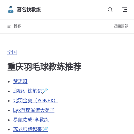
Skip to content
慕名找教练
博客
返回顶部
全国
重庆羽毛球教练推荐
梦离呀
邱野训练笔记🏸
北羽金奥（YONEX）
Lyx首席省流大弟子
易航佑成-李教练
苏老师跑起来🏸