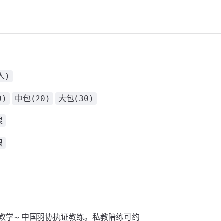
人)
0)
中包(20)
大包(30)
限
限
毛球教学~ 中国羽协执证教练。私教陪练可约