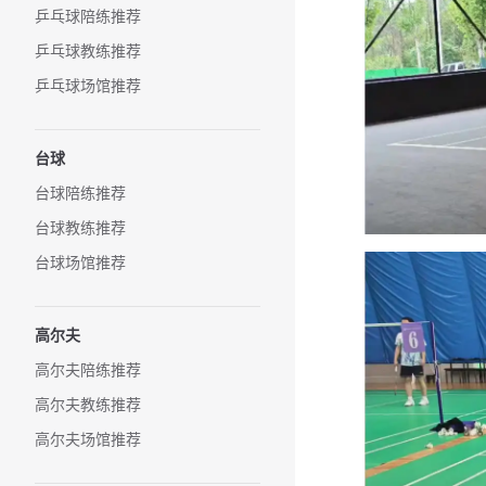
乒乓球陪练推荐
乒乓球教练推荐
乒乓球场馆推荐
台球
台球陪练推荐
台球教练推荐
台球场馆推荐
高尔夫
高尔夫陪练推荐
高尔夫教练推荐
高尔夫场馆推荐