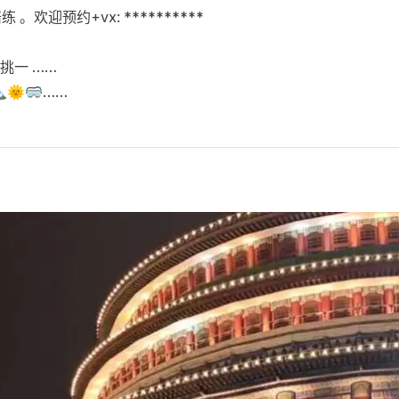
练 。欢迎预约+vx: **********
挑一 ……
🏔️🌞🥽……